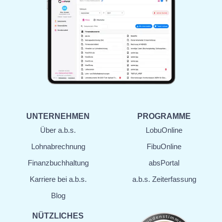
UNTERNEHMEN
PROGRAMME
Über a.b.s.
LobuOnline
Lohn­abrechnung
FibuOnline
Finanz­buchhaltung
absPortal
Karriere bei a.b.s.
a.b.s. Zeiterfassung
Blog
NÜTZLICHES