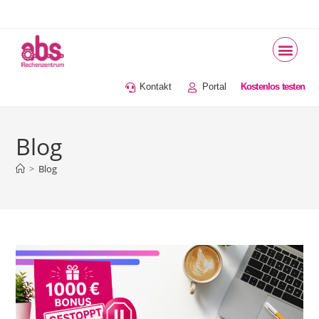
Warum a.b.s.
Support & Nüt
a.b.s. Hilfe
Kontakt
Portal
Kostenlos testen
Blog
>
Blog