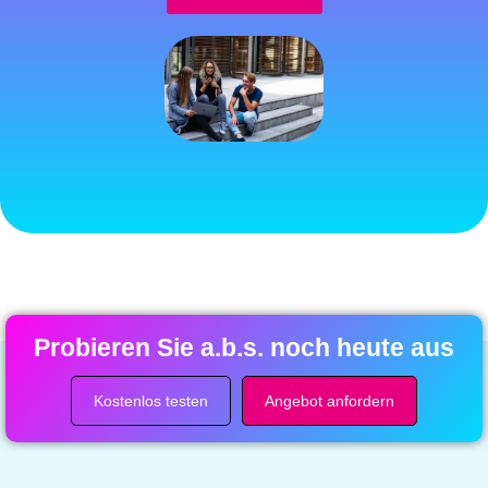
Probieren Sie a.b.s. noch heute aus
Kostenlos testen
Angebot anfordern