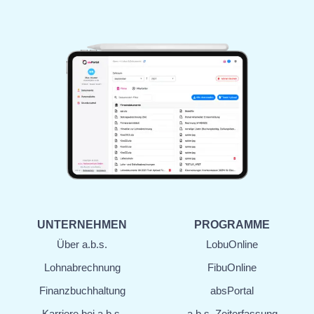
UNTERNEHMEN
PROGRAMME
Über a.b.s.
LobuOnline
Lohn­abrechnung
FibuOnline
Finanz­buchhaltung
absPortal
Karriere bei a.b.s.
a.b.s. Zeiterfassung