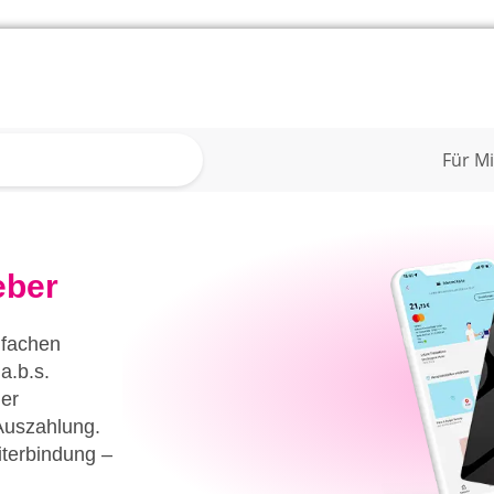
Für Mi
eber
infachen
a.b.s.
der
Auszahlung.
iterbindung –