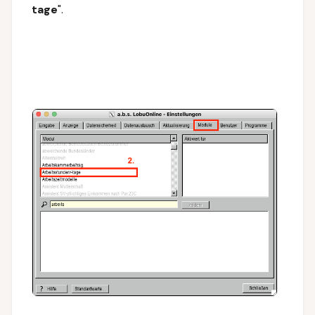
tage
".