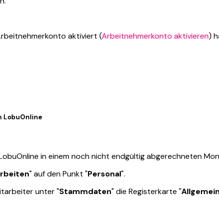
n.
Arbeitnehmerkonto aktiviert (
Arbeitnehmerkonto aktivieren
) 
n LobuOnline
in LobuOnline in einem noch nicht endgültig abgerechneten Mo
rbeiten
" auf den Punkt "
Personal
".
tarbeiter unter "
Stammdaten
" die Registerkarte "
Allgemei