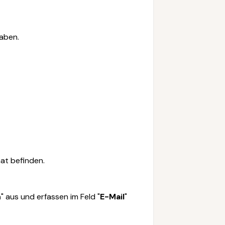
haben.
nat befinden.
n
" aus und erfassen im
Feld "
E-Mail
"